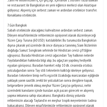
,tarih ve modernizmin iç içe geçtiği , içerisinde 1500’den fazla dükkan
ve restaurant ile Bangkok’un en yeni eğlence merkezi olan Asiatique
gidiyoruz. Alışveriş için serbest zaman ve ardından otelimize transfer.
Konaklama otelimizde.
7.Gün Bangkok
Sabah otelimizde alacağımız kahvaltının ardından serbest zaman.
Dileyen misafirlerimizle rehberimizin opsiyonel olarak düzenleyeceği
Yüzen Çarşı Turuna (60 USD) katılabilirler. Bu turumuzda Bangkok’un
dışına çıkarak yol üzerinde ilk önce dünyaca tanınmış Siam İkizlerinin
doğduğu Samut Songkram sehrinde bir Hindistan cevizi çiftliğine
uğruyoruz. Burada Hindistan cevizi ağacından Tay halkının nelerde
faydalandıkları hakkında bilgi alıp, bu ağaçtan yapılmış hediyelik
eşyaları görüyoruz. Buradan hareket edip 10 dk. civarında otobüs
yolculuğundan sonra Tay stili teknelerin kalktığı iskeleye geliyoruz.
Buradan teknelere binip nefis egzotik Uzakdoğu manzaraları eşliğinde
yaklaşık yarım saatlik zevkli bir yolculuktan sonra dergilere kapak,
belgesellere jenerik olmuş meşhur Yüzen Çarşı’ya geliyoruz, nehir
üzerindeki kanoların içinde kurulan açık pazarı görecek ve alışveriş
yapma imkanına sahip olacaksınız. Bangkok’a dönüş yolunda
rehberinizin alacağı Tayland’ın en meşhur tropik meyvelerinin tadına
bakacaksınız. Dileyen misafirlerimizle rehberimizin opsiyonel olarak