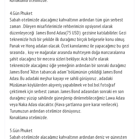
Konaklama otelimizde.
4.Gün Phuket
Sabah otelimizde alacağımız kahvaltının ardından tüm gün serbest
zaman . Dileyen misafirlerimizle rehberimizin opsiyonel olarak
düzenleyeceği James Bond Adası(75 USD) gezisine katılabilirler. Gezi
teknemizle hızlı bir şekilde ilk durağımız birçok belgesele konu olmuş
Panak ve Hong adaları olacak. Özel kanolarımız ile yapacağımız bu gezi
sırasında , koy ve mağaralar arasında muhteşem doğa manzaralarına
şahit olacağınız bir mecera sizleri bekliyor. Acık büfe olarak
teknemizde alacağımız öğle yemeğinin ardından bir sonraki durağımız
James Bond “Altın tabancalı adam” bölümünün çekildiği James Bond
Adası. Bu adadaki meşhur kayayı ve sahili görüyoruz , adadaki
Müslüman köylülerden alışveriş yapabilmek ve bol bol fotoğraf
çektirmek için serbest zaman. James Bond adasından sonraki en son
durağımız yüzüp sahilinde güneşlenip dinlenebileceğimiz Lawa Adası
veya Naka Adası olacaktır. (Hava şartlarına gore karar verilecek).
Turumuzun ardından otelimize dönüyoruz.
Konaklama otelimizde.
5.Gün Phuket
Sabah otelimizde alacağımız kahvaltının ardından deniz ve güneşten