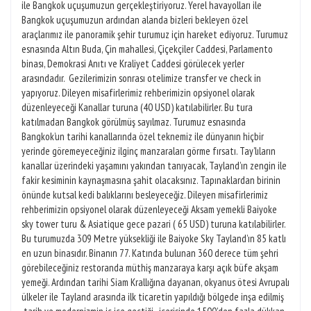
ile Bangkok uçuşumuzun gerçekleştiriyoruz. Yerel havayolları ile
Bangkok uçuşumuzun ardından alanda bizleri bekleyen özel
araçlarımız ile panoramik şehir turumuz için hareket ediyoruz. Turumuz
esnasında Altın Buda, Çin mahallesi, Çiçekçiler Caddesi, Parlamento
binası, Demokrasi Anıtı ve Kraliyet Caddesi görülecek yerler
arasındadır. Gezilerimizin sonrası otelimize transfer ve check in
yapıyoruz. Dileyen misafirlerimiz rehberimizin opsiyonel olarak
düzenleyeceği Kanallar turuna (40 USD) katılabilirler. Bu tura
katılmadan Bangkok görülmüş sayılmaz. Turumuz esnasında
Bangkok’un tarihi kanallarında özel teknemiz ile dünyanın hiçbir
yerinde göremeyeceğiniz ilginç manzaraları görme fırsatı. Tay’lıların
kanallar üzerindeki yaşamını yakından tanıyacak, Tayland’ın zengin ile
fakir kesiminin kaynaşmasına şahit olacaksınız. Tapınaklardan birinin
önünde kutsal kedi balıklarını besleyeceğiz. Dileyen misafirlerimiz
rehberimizin opsiyonel olarak düzenleyeceği Aksam yemekli Baiyoke
sky tower turu & Asiatique gece pazari ( 65 USD) turuna katılabilirler.
Bu turumuzda 309 Metre yüksekliği ile Baiyoke Sky Tayland’ın 85 katlı
en uzun binasıdır. Binanın 77. Katında bulunan 360 derece tüm şehri
görebileceğiniz restoranda müthiş manzaraya karşı açık büfe akşam
yemeği. Ardından tarihi Siam Krallığına dayanan, okyanus ötesi Avrupalı
ülkeler ile Tayland arasında ilk ticaretin yapıldığı bölgede inşa edilmiş