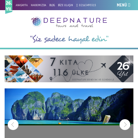
MENÜ
ANASAYFA
HAKKIMIZDA
BLOG
BİZE ULAŞIN
02163495515