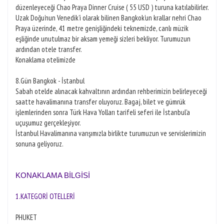
düzenleyeceği Chao Praya Dinner Cruise ( 55 USD ) turuna katılabilirler.
Uzak Doğu’nun Venedik’i olarak bilinen Bangkok’un krallar nehri Chao
Praya üzerinde, 41 metre genişliğindeki teknemizde, canlı müzik
eşliğinde unutulmaz bir aksam yemeği sizleri bekliyor. Turumuzun
ardından otele transfer.
Konaklama otelimizde
8.Gün Bangkok - İstanbul
Sabah otelde alınacak kahvaltının ardından rehberimizin belirleyeceği
saatte havalimanına transfer oluyoruz. Bagaj, bilet ve gümrük
işlemlerinden sonra Türk Hava Yolları tarifeli seferi ile İstanbul’a
uçuşumuz gerçekleşiyor.
İstanbul Havalimanına varışımızla birlikte turumuzun ve servislerimizin
sonuna geliyoruz.
KONAKLAMA BİLGİSİ
1.KATEGORİ OTELLERİ
PHUKET