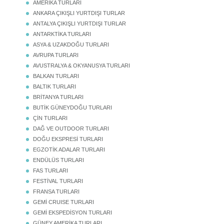
AMERİKA TURLARI
ANKARA ÇIKIŞLI YURTDIŞI TURLAR
ANTALYA ÇIKIŞLI YURTDIŞI TURLAR
ANTARKTİKA TURLARI
ASYA & UZAKDOĞU TURLARI
AVRUPA TURLARI
AVUSTRALYA & OKYANUSYA TURLARI
BALKAN TURLARI
BALTIK TURLARI
BRİTANYA TURLARI
BUTİK GÜNEYDOĞU TURLARI
ÇİN TURLARI
DAĞ VE OUTDOOR TURLARI
DOĞU EKSPRESİ TURLARI
EGZOTİK ADALAR TURLARI
ENDÜLÜS TURLARI
FAS TURLARI
FESTİVAL TURLARI
FRANSA TURLARI
GEMİ CRUISE TURLARI
GEMİ EKSPEDİSYON TURLARI
GÜNEY AMERİKA TURLARI