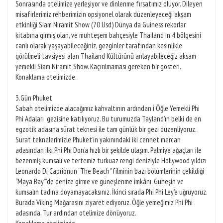
Sonrasında otelimize yerleşiyor ve dinlenme fırsatımız oluyor. Dileyen
misafirlerimiz rehberimizin opsiyonel olarak düzenleyeceği akşam
etkinliği Siam Niramit Show (70 Usd) Dünya da Guiness rekorlar
kitabına girmiş olan, ve muhteşem bahçesiyle Thailand in 4 bölgesini
canlı olarak yaşayabileceğiniz, gezginler tarafından kesinlikle
görülmeli tavsiyesi alan Thailand Kültürünü anlayabileceğiz aksam
yemekli Siam Niramit Show. Kaçırılmaması gereken bir gösteri.
Konaklama otelimizde.
3.Gün Phuket
Sabah otelimizde alacağımız kahvaltının ardından i Öğle Yemekli Phi
Phi Adaları gezisine katılıyoruz. Bu turumuzda Tayland’ın belki de en
egzotik adasına sürat teknesi ile tam günlük bir gezi düzenliyoruz.
Surat teknelerimizle Phuket’in yakınındaki iki cennet mercan
adasından ilki Phi Phi Don’a hızlı bir şekilde ulaşım. Palmiye ağaçları ile
bezenmiş kumsalı ve tertemiz turkuaz rengi deniziyle Hollywood yıldızı
Leonardo Di Caprio’nun “The Beach” filminin bazı bölümlerinin çekildiği
“Maya Bay”’de denize girme ve güneşlenme imkânı. Güneşin ve
kumsalın tadına doyamayacaksınız. İkinci sırada Phi Phi Ley’e uğruyoruz.
Burada Viking Mağarasını ziyaret ediyoruz. Öğle yemeğimiz Phi Phi
adasında. Tur ardından otelimize dönüyoruz.