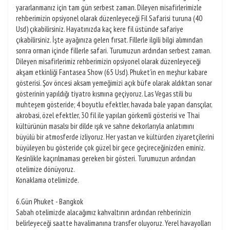
yararlanmanız için tam gün serbest zaman. Dileyen misafirlerimizle
rehberimizin opsiyonel olarak düzenleyeceği Fil Safarisi turuna (40
Usd) çıkabilirsiniz. Hayatınızda kaç kere fil üstünde safariye
çıkabilirsiniz. İşte ayağınıza gelen fırsat. Fillerle ilgili bilgi alımından
sonra orman içinde fillerle safari. Turumuzun ardından serbest zaman.
Dileyen misafirlerimiz rehberimizin opsiyonel olarak düzenleyeceği
akşam etkinliği Fantasea Show (65 Usd). Phuket’in en meşhur kabare
gösterisi. Şov öncesi aksam yemeğimizi açık büfe olarak aldıktan sonar
gösterinin yapıldığı tiyatro kısmına geçiyoruz. Las Vegas stili bu
muhteşem gösteride; 4 boyutlu efektler, havada bale yapan dansçılar,
akrobasi, özel efektler, 30 fil ile yapılan görkemli gösterisi ve Thai
kültürünün masalsı bir dilde ışık ve sahne dekorlarıyla anlatımını
büyülü bir atmosferde izliyoruz. Her yastan ve kültürden ziyaretçilerini
büyüleyen bu gösteride çok güzel bir gece geçireceğinizden eminiz.
Kesinlikle kaçırılmaması gereken bir gösteri. Turumuzun ardından
otelimize dönüyoruz.
Konaklama otelimizde.
6.Gün Phuket - Bangkok
Sabah otelimizde alacağımız kahvaltının ardından rehberinizin
belirleyeceği saatte havalimanına transfer oluyoruz. Yerel havayolları